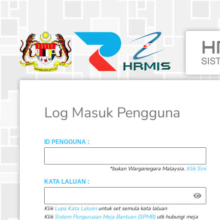
Log Masuk Pengguna
ID PENGGUNA :
*bukan Warganegara Malaysia.
Klik Sini
KATA LALUAN :
Klik
Lupa Kata Laluan
untuk set semula kata laluan
Klik
Sistem Pengurusan Meja Bantuan (SPMB)
utk hubungi meja